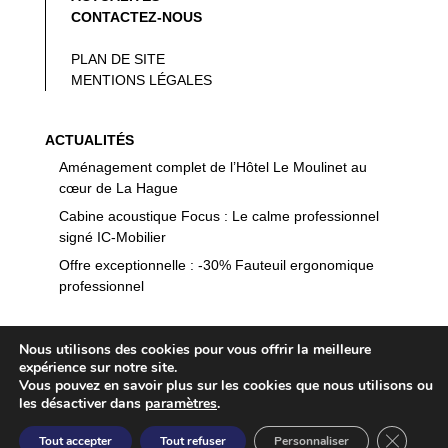
CONTACTEZ-NOUS
PLAN DE SITE
MENTIONS LÉGALES
ACTUALITÉS
Aménagement complet de l’Hôtel Le Moulinet au
cœur de La Hague
Cabine acoustique Focus : Le calme professionnel
signé IC-Mobilier
Offre exceptionnelle : -30% Fauteuil ergonomique
professionnel
Nous utilisons des cookies pour vous offrir la meilleure
expérience sur notre site.
Vous pouvez en savoir plus sur les cookies que nous utilisons ou


les désactiver dans
paramètres
.
© IC MOBILIER 2026 - Réalisation
Netsulting, agence
Fermer l
Tout accepter
Tout refuser
Personnaliser