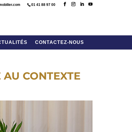


mobilier.com
01 41 88 97 00
CTUALITÉS
CONTACTEZ-NOUS
CE AU CONTEXTE