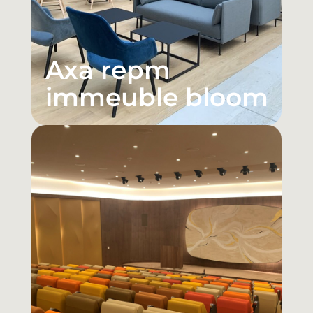
Axa repm
immeuble bloom