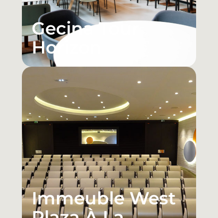
Gecina Tour
Horizon
Immeuble West
Plaza À La